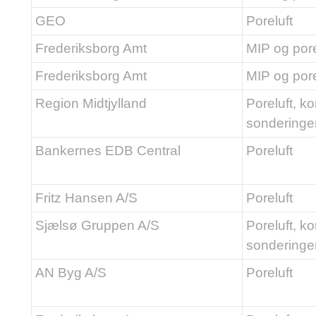
GEO
Poreluft
Frederiksborg Amt
MIP og pore
Frederiksborg Amt
MIP og pore
Region Midtjylland
Poreluft, ko
sonderinge
Bankernes EDB Central
Poreluft
Fritz Hansen A/S
Poreluft
Sjælsø Gruppen A/S
Poreluft, ko
sonderinge
AN Byg A/S
Poreluft