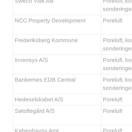
Sweco Viak AB
Poreluft, ko
sonderinge
NCC Property Development
Poreluft
Frederiksberg Kommune
Poreluft, ko
sonderinge
Invensys A/S
Poreluft, ko
sonderinge
Bankernes EDB Central
Poreluft, ko
sonderinge
Hedeselskabet A/S
Poreluft
Søtoftegård A/S
Poreluft
Københavns Amt
Poreluft