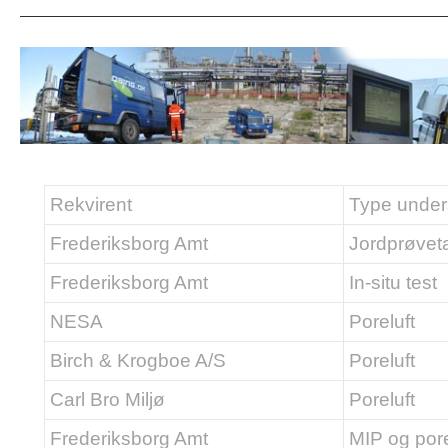
Rekvirent
Type under
Frederiksborg Amt
Jordprøvet
Frederiksborg Amt
In-situ test
NESA
Poreluft
Birch & Krogboe A/S
Poreluft
Carl Bro Miljø
Poreluft
Frederiksborg Amt
MIP og pore