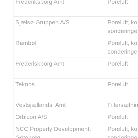
Frederiksborg Amt
Poreluft
Sjælsø Gruppen A/S
Poreluft, ko
sonderinge
Rambøll
Poreluft, ko
sonderinge
Frederiskborg Amt
Poreluft
Teknos
Poreluft
Vestsjællands Amt
Filtersætni
Orbicon A/S
Poreluft
NCC Property Development,
Poreluft, ko
Göteborg
sonderinge